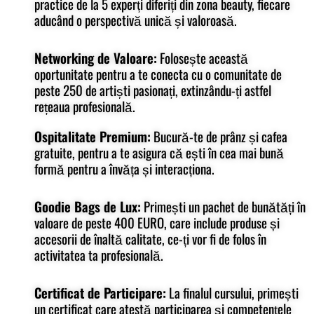
practice de la 5 experți diferiți din zona beauty, fiecare
aducând o perspectivă unică și valoroasă.
Networking de Valoare:
Folosește această
oportunitate pentru a te conecta cu o comunitate de
peste 250 de artiști pasionați, extinzându-ți astfel
rețeaua profesională.
Ospitalitate Premium:
Bucură-te de prânz și cafea
gratuite, pentru a te asigura că ești în cea mai bună
formă pentru a învăța și interacționa.
Goodie Bags de Lux:
Primești un pachet de bunătăți în
valoare de peste 400 EURO, care include produse și
accesorii de înaltă calitate, ce-ți vor fi de folos în
activitatea ta profesională.
Certificat de Participare:
La finalul cursului, primești
un certificat care atestă participarea și competențele