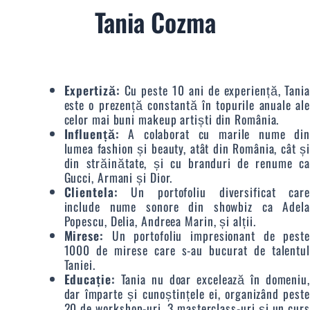
Tania Cozma
Expertiză:
Cu peste 10 ani de experiență, Tania
este o prezență constantă în topurile anuale ale
celor mai buni makeup artiști din România.
Influență:
A colaborat cu marile nume din
lumea fashion și beauty, atât din România, cât și
din străinătate, și cu branduri de renume ca
Gucci, Armani și Dior.
Clientela:
Un portofoliu diversificat care
include nume sonore din showbiz ca Adela
Popescu, Delia, Andreea Marin, și alții.
Mirese:
Un portofoliu impresionant de peste
1000 de mirese care s-au bucurat de talentul
Taniei.
Educație:
Tania nu doar excelează în domeniu,
dar împarte și cunoștințele ei, organizând peste
20 de workshop-uri, 3 masterclass-uri și un curs