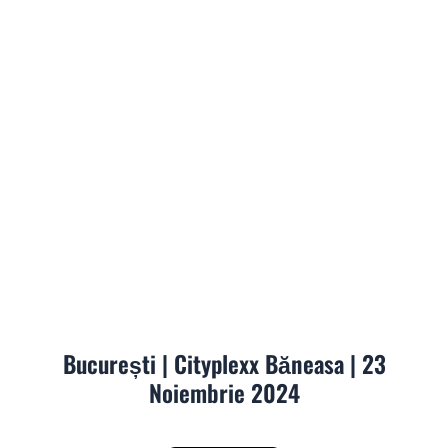
Skip
to
content
București | Cityplexx Băneasa | 23
Noiembrie 2024