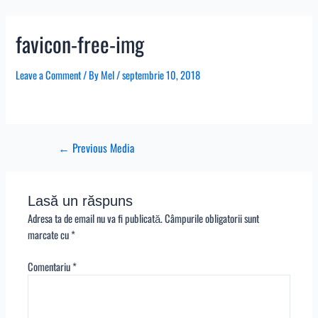
Skip
Navigare
to
în
favicon-free-img
content
articole
Leave a Comment
/ By
Mel
/
septembrie 10, 2018
←
Previous Media
Lasă un răspuns
Adresa ta de email nu va fi publicată.
Câmpurile obligatorii sunt
marcate cu
*
Comentariu
*